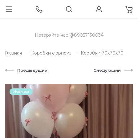
Нетеряйте нас @89057130034
Главная
Коробки сюрприз
Коробки 70х70х70
Ма
Предыдущий
Следующий
Новинка