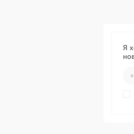
Я 
но