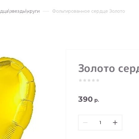
дца\звезды\круги
Фольгированное сердце Золото
Золото сер
390
р.