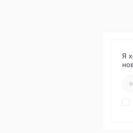
Я 
но