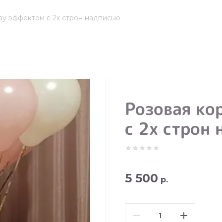
ау эффектом с 2х строн надписью
Розовая ко
с 2х строн
5 500
р.